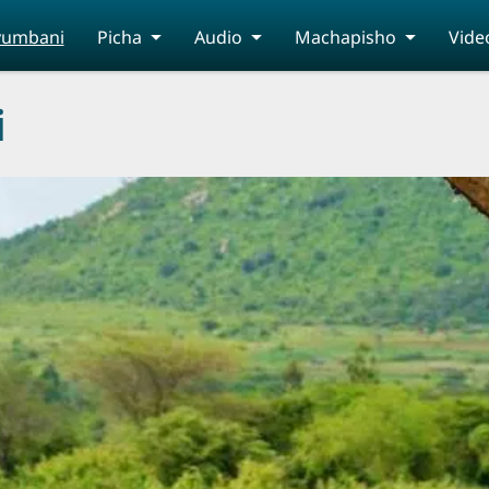
yumbani
Picha
Audio
Machapisho
Vide
i