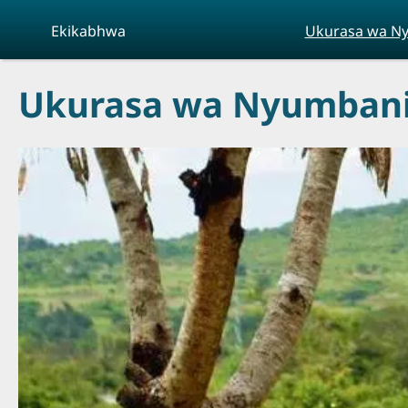
Skip to main content
Ekikabhwa
Ukurasa wa N
Ukurasa wa Nyumban