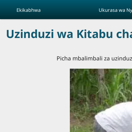
Skip to main content
Ekikabhwa
Ukurasa wa N
Uzinduzi wa Kitabu ch
Picha mbalimbali za uzinduzi