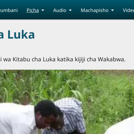
yumbani
Picha
Audio
Machapisho
Vide
a Luka
 wa Kitabu cha Luka katika kijiji cha Wakabwa.